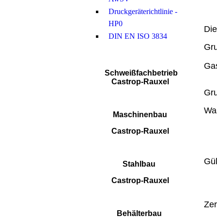
Druckgeräterichtlinie -
HP0
Die
DIN EN ISO 3834
Gru
Gas
Schweißfachbetrieb
Castrop-Rauxel
Gru
Wa
Maschinenbau
Castrop-Rauxel
Gül
Stahlbau
Castrop-Rauxel
Zer
Behälterbau