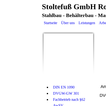
Stoltefuß GmbH Ro
Stahlbau - Behälterbau - Ma
Startseite
Über uns
Leistungen
Arbe
Am
DIN EN 1090
DVGW-GW 301
DVG
Fachbetrieb nach §62
AwSV